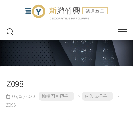
Skip
to
content
HOME
產品介紹
連絡我們
門鎖
Z098
大門把手
水平鎖
05/08/2020
櫥櫃門片把手
>
崁入式把手
>
櫥櫃門片把手
電子鎖
Z098
門片鉸鏈
喇叭鎖
雙孔小把手
抽屜滑軌
輔助鎖
單孔小把手
櫥櫃用鉸鏈