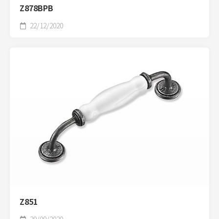
Z878BPB
22/12/2020
Z851
29/09/2020