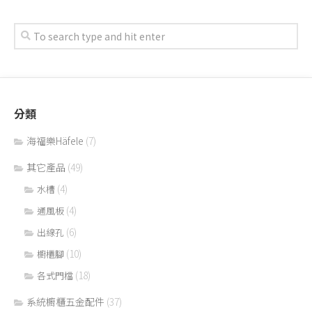
分類
海福樂Häfele
(7)
其它產品
(49)
(4)
水槽
(4)
通風板
(6)
出線孔
(10)
櫥櫃腳
(18)
各式門檔
系統櫥櫃五金配件
(37)