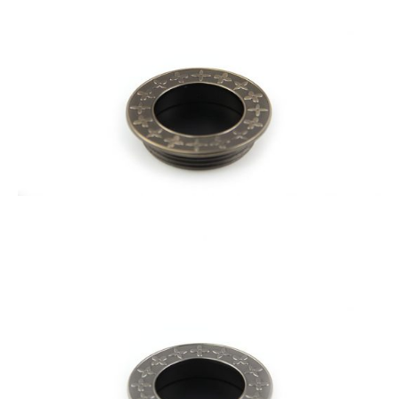
門片滑/吊輪
推拉門勾鎖
崁入式把手
大片門用鉸鏈
系統櫥櫃五金配件
其它產品
海福樂Häfele
各式門檔
櫥櫃腳
出線孔
通風板
水槽