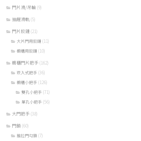
門片滑/吊輪
(9)
抽屜滑軌
(5)
門片鉸鏈
(21)
(11)
大片門用鉸鏈
(10)
櫥櫃用鉸鏈
櫥櫃門片把手
(162)
(36)
崁入式把手
(126)
櫥櫃小把手
(71)
雙孔小把手
(56)
單孔小把手
大門把手
(38)
門鎖
(60)
(7)
推拉門勾鎖