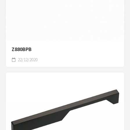
Z880BPB
22/12/2020