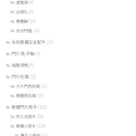
(4)
通風板
(6)
出線孔
(10)
櫥櫃腳
(18)
各式門檔
系統櫥櫃五金配件
(37)
門片滑/吊輪
(9)
抽屜滑軌
(5)
門片鉸鏈
(21)
(11)
大片門用鉸鏈
(10)
櫥櫃用鉸鏈
櫥櫃門片把手
(162)
(36)
崁入式把手
(126)
櫥櫃小把手
(71)
雙孔小把手