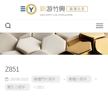
Skip
to
content
HOME
產品介紹
連絡我們
門鎖
Z851
大門把手
水平鎖
29/09/2020
櫥櫃門片把手
>
櫥櫃小把手
>
櫥櫃門片把手
電子鎖
雙孔小把手
>
Z851
門片鉸鏈
喇叭鎖
雙孔小把手
抽屜滑軌
輔助鎖
單孔小把手
櫥櫃用鉸鏈