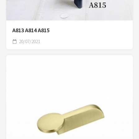
A813 A814 A815
20/07/2021