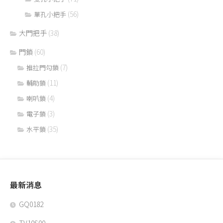
(56)
單孔小把手
大門把手
(38)
門鎖
(60)
(7)
推拉門勾鎖
(11)
輔助鎖
(4)
喇叭鎖
(3)
電子鎖
(35)
水平鎖
最新消息
GQ0182
TV10S00