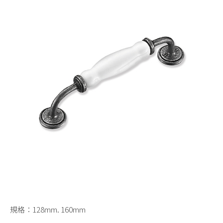
門片滑/吊輪
推拉門勾鎖
崁入式把手
大片門用鉸鏈
系統櫥櫃五金配件
其它產品
海福樂Häfele
各式門檔
櫥櫃腳
出線孔
通風板
水槽
規格：128mm. 160mm